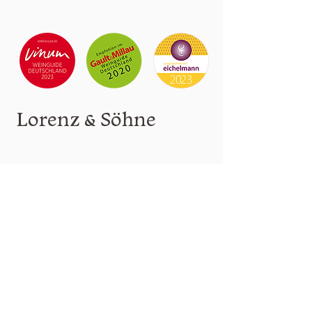
Lorenz & Söhne
info(at)lorenzwein.de
0671 65563