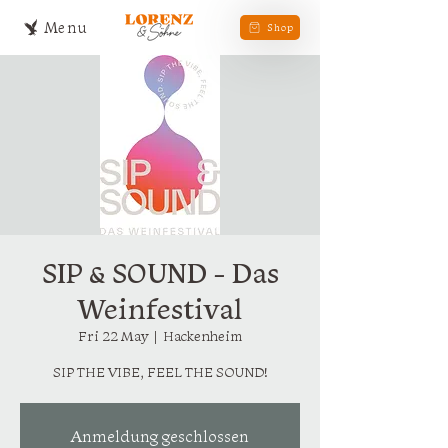
Menu
Shop
SIP & SOUND - Das
Weinfestival
Fri 22 May
  |  
Hackenheim
SIP THE VIBE, FEEL THE SOUND!
Anmeldung geschlossen