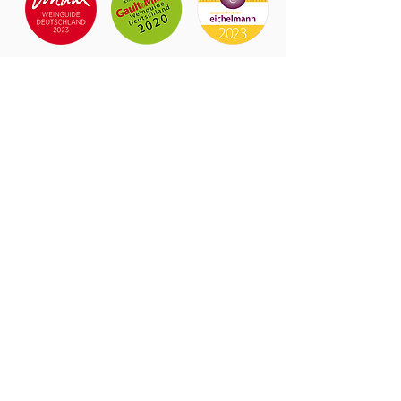
Lorenz
& Söhne
Weinverkauf nach Anme
l
dung!
info(at)lorenzwein.de
0671 65563
© 2023 Weingut Lorenz & Söhne GbR
Rheinhessenstraße 87
55545 Bad Kreuznach - Bosenheim