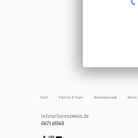
Start
Familie & Team
Weinkolonnade
Weine
info(at)lorenzwein.de
0671 65563