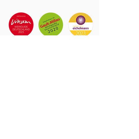
Lorenz
& Söhne
Weinverkauf nach Anme
l
dung!
info(at)lorenzwein.de
0671 65563