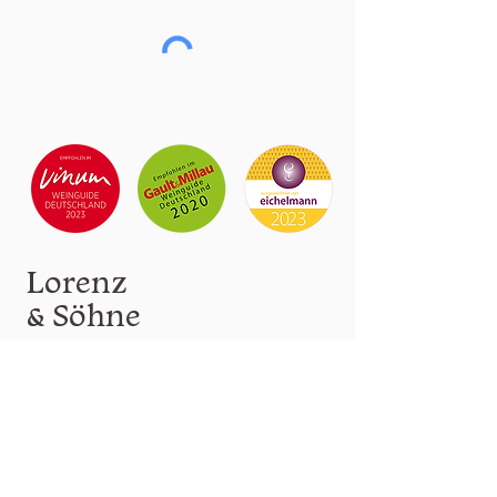
Lorenz
& Söhne
Weinverkauf nach Anme
l
dung!
info(at)lorenzwein.de
0671 65563