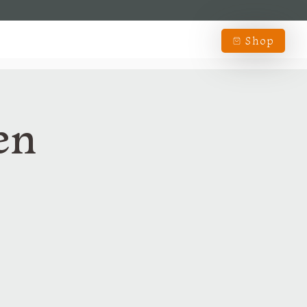
Shop
en