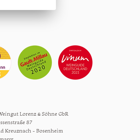
Weingut Lorenz & Söhne GbR
ssenstraße 87
ad Kreuznach - Bosenheim
rmany