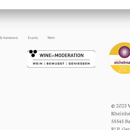
 & Handwerk
Events
Mehr
© 2023 
Rheinhe
55545 B
RLP, Ge