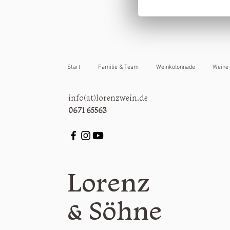
Start
Familie & Team
Weinkolonnade
Weine
info(at)lorenzwein.de
0671 65563
Lorenz
& Söhne