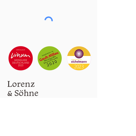
Lorenz
& Söhne
Weinverkauf nach Anme
l
dung!
info(at)lorenzwein.de