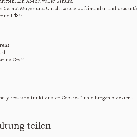
riften. Ein Abend voller Genuss.
fen Gernot Mayer und Ulrich Lorenz aufeinander und präsentie
duell 🍇✨
renz
kel
rina Gräff
lytics- und funktionalen Cookie-Einstellungen blockiert.
ltung teilen