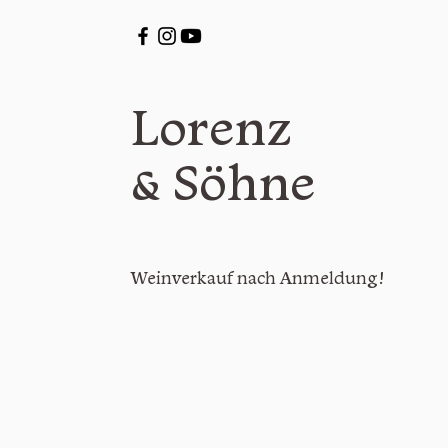
Lorenz
& Söhne
Weinverkauf nach Anme
l
dung!