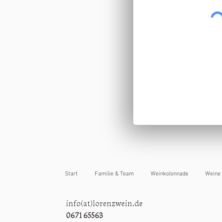
Start
Familie & Team
Weinkolonnade
Weine
info(at)lorenzwein.de
0671 65563