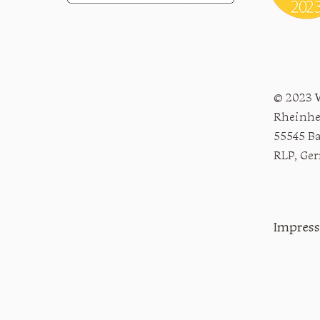
© 2023 
Rheinhe
55545 B
RLP, Ge
Impres