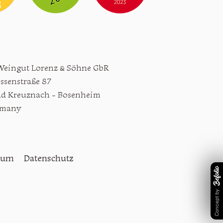
Weingut Lorenz & Söhne GbR
ssenstraße 87
ad Kreuznach - Bosenheim
rmany
sum Datenschutz
Concept by